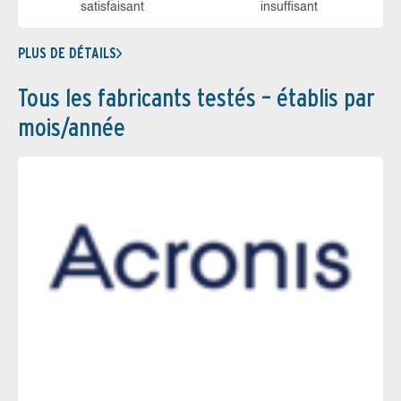
sa­tis­fai­sant
in­suf­fi­sant
PLUS DE DÉTAILS
Tous les fabricants testés – établis par
mois/année