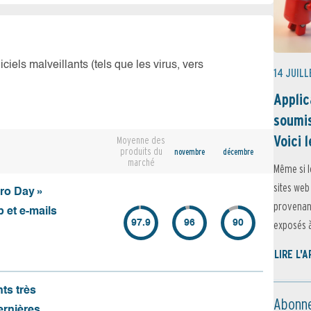
iciels malveillants (tels que les virus, vers
14 JUILL
Applic
soumis
Voici l
Moyenne des
produits du
novembre
décembre
marché
Même si l
sites web
ero Day »
provenant
 et e-mails
97.9
96
90
exposés à 
LIRE L'
nts très
Abonne
ernières