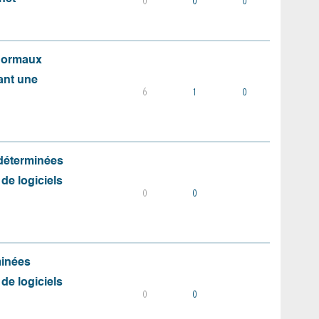
0
0
0
 normaux
ant une
6
1
0
 déterminées
 de logiciels
0
0
minées
 de logiciels
0
0