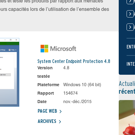
tes et testé les produits par rapport aux menaces
eurs capacités lors de l’utilisation de l’ensemble des
ENT
System Center Endpoint Protection 4.8
INTE
Version
4.8
testée
Actual
Plateforme
Windows 10 (64 bit)
récen
Rapport
154674
Date
nov.-déc./2015
PAGE WEB
ARCHIVES