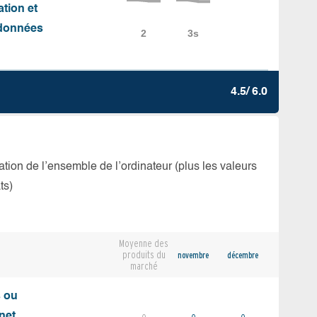
ation et
e données
4.5/ 6.0
isation de l’ensemble de l’ordinateur (plus les valeurs
ts)
Moyenne des
produits du
novembre
décembre
marché
s ou
net