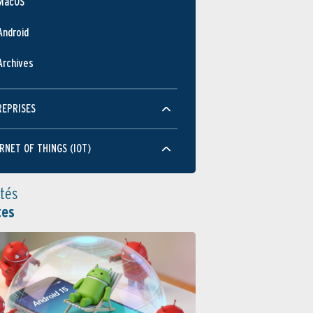
MacOS
Android
Archives
REPRISES
RNET OF THINGS (IOT)
ités
tes