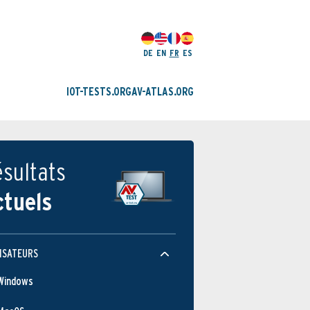
DE
EN
FR
ES
IOT-TESTS.ORG
AV-ATLAS.ORG
sultats
ctuels
ISATEURS
Windows