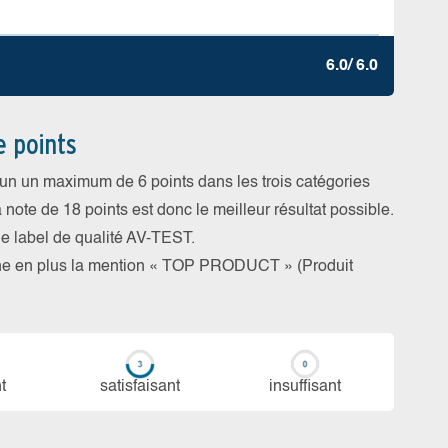
6.0/ 6.0
e points
cun un maximum de 6 points dans les trois catégories
a note de 18 points est donc le meilleur résultat possible.
 le label de qualité AV-TEST.
rne en plus la mention « TOP PRODUCT » (Produit
t
sa­tis­fai­sant
in­suf­fi­sant