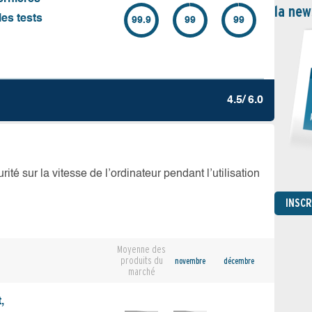
la new
es tests
99.9
99
99
4.5/ 6.0
té sur la vitesse de l’ordinateur pendant l’utilisation
INSC
Moyenne des
produits du
novembre
décembre
marché
,