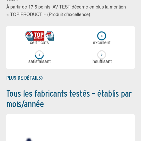
À partir de 17,5 points, AV-TEST décerne en plus la mention
« TOP PRODUCT » (Produit d’excellence).
certi­ficats
ex­cellent
sa­tis­fai­sant
in­suf­fi­sant
PLUS DE DÉTAILS
Tous les fabricants testés – établis par
mois/année