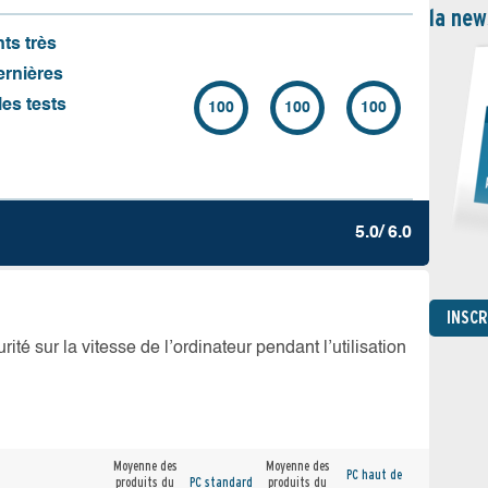
la new
nts très
ernières
es tests
100
100
100
5.0/ 6.0
INSC
té sur la vitesse de l’ordinateur pendant l’utilisation
Moyenne des
Moyenne des
PC haut de
produits du
PC standard
produits du