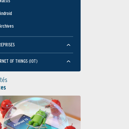
MacOS
Android
Archives
REPRISES
RNET OF THINGS (IOT)
ités
tes