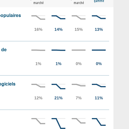
gamme
marché
marché
populaires
 de
ogiciels