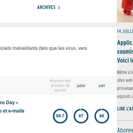
ARCHIVES
14 JUILL
Applic
iciels malveillants (tels que les virus, vers
soumis
Voici l
Même si l
sites web
Moyenne des
produits du
juillet
août
provenant
marché
exposés à 
ero Day »
LIRE L'
 et e-mails
99.7
97
98
Abonne