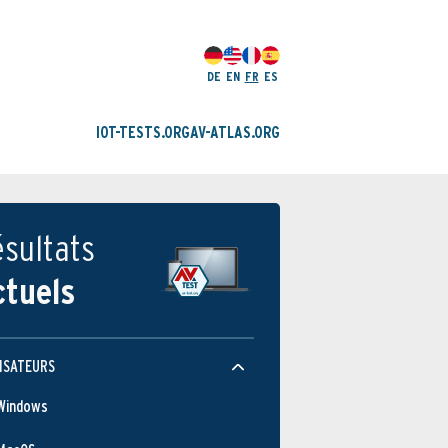
DE
EN
FR
ES
IOT-TESTS.ORG
AV-ATLAS.ORG
sultats
ctuels
ISATEURS
Windows