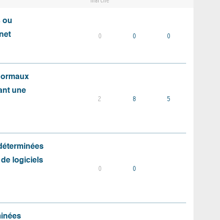
marché
s ou
net
0
0
0
 normaux
ant une
2
8
5
 déterminées
 de logiciels
0
0
minées