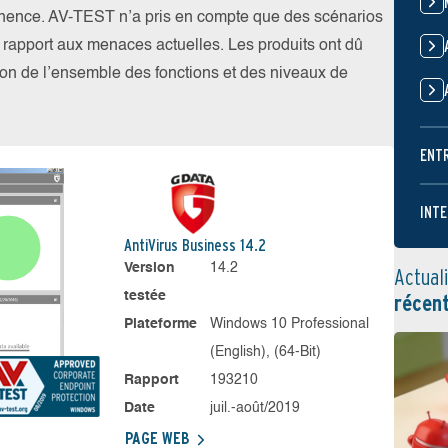
nence. AV-TEST n’a pris en compte que des scénarios
par rapport aux menaces actuelles. Les produits ont dû
ation de l’ensemble des fonctions et des niveaux de
ENT
INTE
AntiVirus Business 14.2
Version
14.2
Actual
testée
récen
Plateforme
Windows 10 Professional
(English), (64-Bit)
Rapport
193210
Date
juil.-août/2019
PAGE WEB