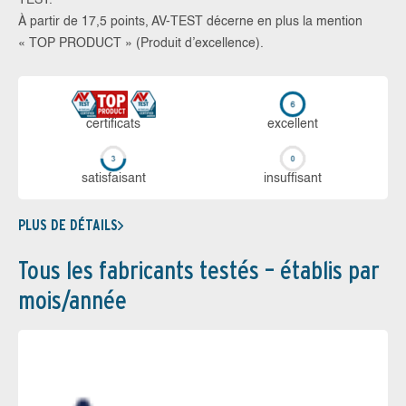
TEST.
À partir de 17,5 points, AV-TEST décerne en plus la mention
« TOP PRODUCT » (Produit d’excellence).
certi­ficats
ex­cellent
sa­tis­fai­sant
in­suf­fi­sant
PLUS DE DÉTAILS
Tous les fabricants testés – établis par
mois/année