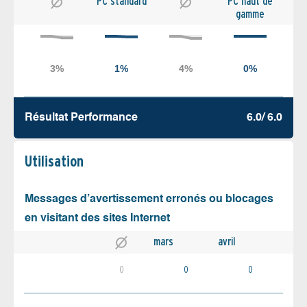
PC standard
PC haut de
gamme
Résultat Performance
6.0/ 6.0
Utilisation
Messages d’avertissement erronés ou blocages
en visitant des sites Internet
mars
avril
0
0
0