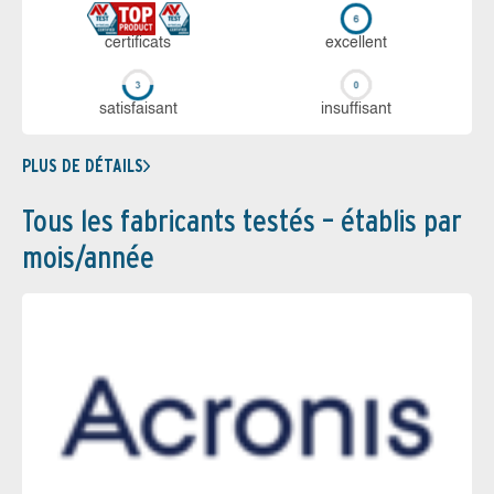
certi­ficats
ex­cellent
sa­tis­fai­sant
in­suf­fi­sant
PLUS DE DÉTAILS
Tous les fabricants testés – établis par
mois/année