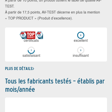
À partir de 10 points, un produit obtient le label de qualité AV-
TEST.
À partir de 17,5 points, AV-TEST décerne en plus la mention
« TOP PRODUCT » (Produit d’excellence).
certi­ficats
ex­cellent
sa­tis­fai­sant
in­suf­fi­sant
PLUS DE DÉTAILS
Tous les fabricants testés – établis par
mois/année