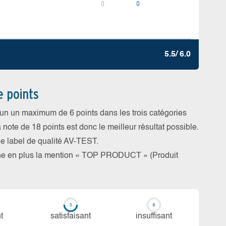
0
0
5.5/ 6.0
e points
cun un maximum de 6 points dans les trois catégories
a note de 18 points est donc le meilleur résultat possible.
 le label de qualité AV-TEST.
rne en plus la mention « TOP PRODUCT » (Produit
t
sa­tis­fai­sant
in­suf­fi­sant