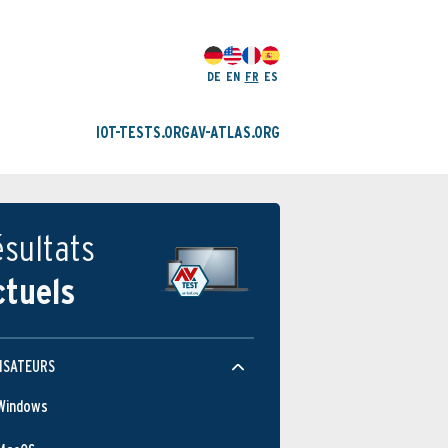
DE
EN
FR
ES
IOT-TESTS.ORG
AV-ATLAS.ORG
sultats
ctuels
ISATEURS
Windows