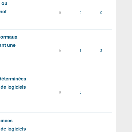
s ou
net
0
0
0
 normaux
ant une
6
1
3
 déterminées
 de logiciels
0
0
minées
 de logiciels