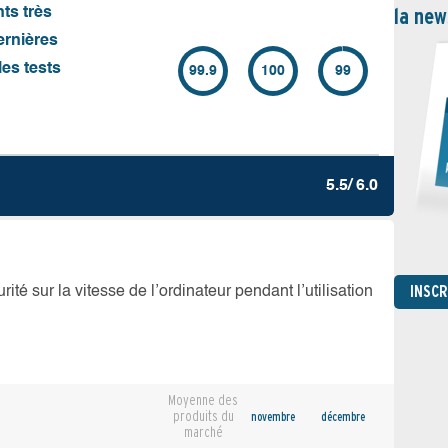
la new
nts très
ernières
es tests
99.9
100
99
5.5/ 6.0
INSC
té sur la vitesse de l’ordinateur pendant l’utilisation
Moyenne des
produits du
novembre
décembre
marché