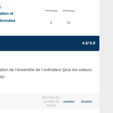
,
ation et
e données
4.5/ 6.0
isation de l’ensemble de l’ordinateur (plus les valeurs
ts)
Moyenne des
produits du
novembre
décembre
marché