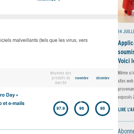
14 JUILL
iciels malveillants (tels que les virus, vers
Applic
soumis
Voici l
Même si l
Moyenne des
produits du
novembre
décembre
sites web
marché
provenant
ero Day »
exposés à 
 et e-mails
97.9
96
98
LIRE L'
Abonne