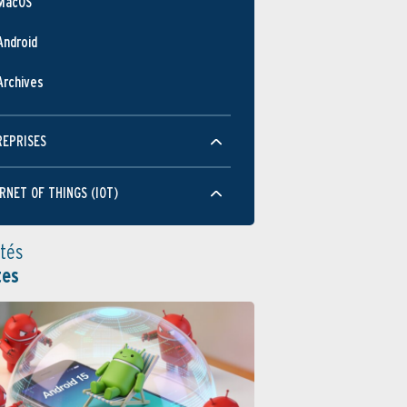
MacOS
Android
Archives
REPRISES
RNET OF THINGS (IOT)
ités
tes