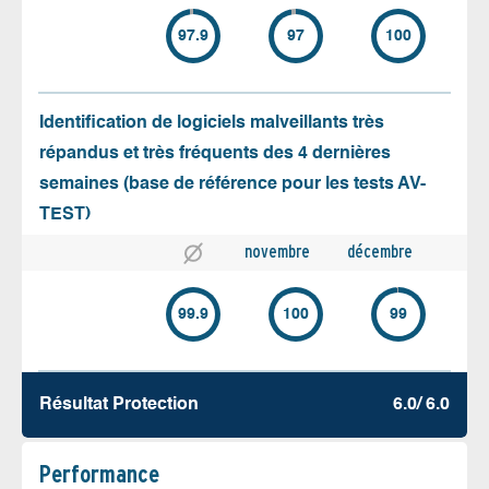
97.9
97
100
Identification de logiciels malveillants très
répandus et très fréquents des 4 dernières
semaines (base de référence pour les tests AV-
TEST)
novembre
décembre
99.9
100
99
Résultat Protection
6.0/ 6.0
Performance