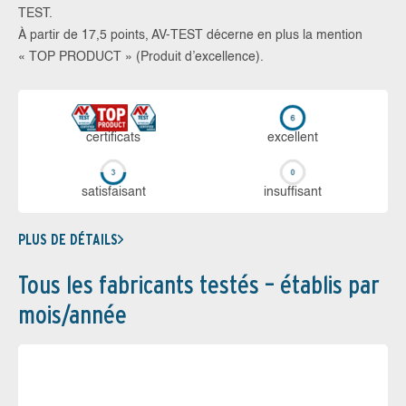
TEST.
À partir de 17,5 points, AV-TEST décerne en plus la mention
« TOP PRODUCT » (Produit d’excellence).
certi­ficats
ex­cellent
sa­tis­fai­sant
in­suf­fi­sant
PLUS DE DÉTAILS
Tous les fabricants testés – établis par
mois/année