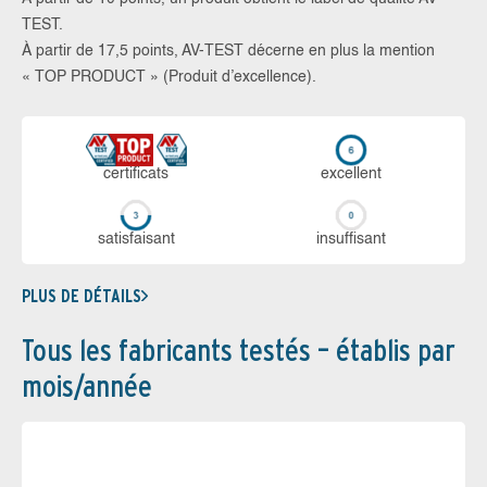
TEST.
À partir de 17,5 points, AV-TEST décerne en plus la mention
« TOP PRODUCT » (Produit d’excellence).
certi­ficats
ex­cellent
sa­tis­fai­sant
in­suf­fi­sant
PLUS DE DÉTAILS
Tous les fabricants testés – établis par
mois/année