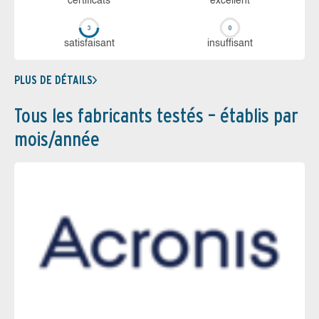
certi­ficats
ex­cellent
sa­tis­fai­sant
in­suf­fi­sant
PLUS DE DÉTAILS
Tous les fabricants testés – établis par
mois/année