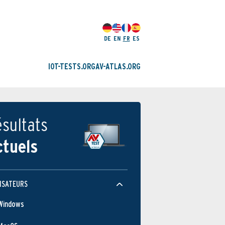
DE
EN
FR
ES
IOT-TESTS.ORG
AV-ATLAS.ORG
sultats
ctuels
ISATEURS
Windows