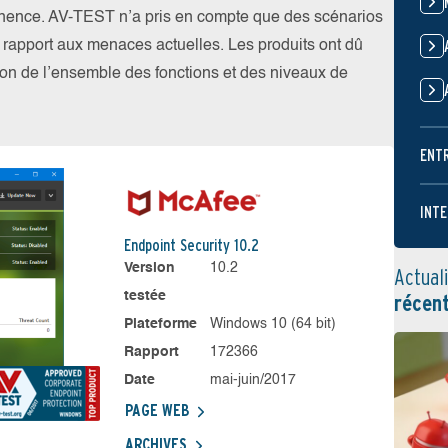
nence. AV-TEST n’a pris en compte que des scénarios
par rapport aux menaces actuelles. Les produits ont dû
ation de l’ensemble des fonctions et des niveaux de
ENT
INTE
Endpoint Security 10.2
Version
10.2
Actual
testée
récen
Plateforme
Windows 10 (64 bit)
Rapport
172366
Date
mai-juin/2017
PAGE WEB
ARCHIVES