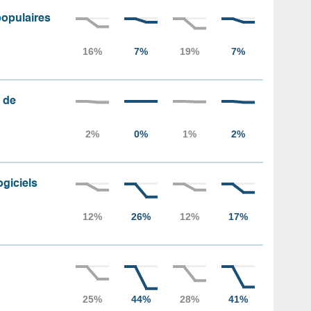
populaires
 de
ogiciels