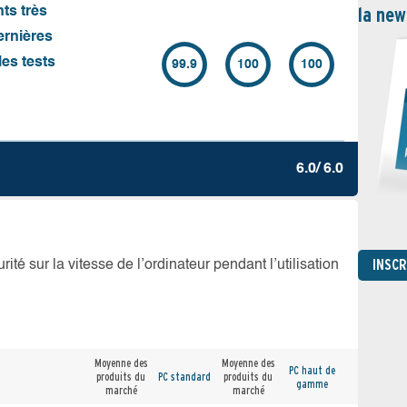
la new
nts très
ernières
es tests
99.9
100
100
6.0/ 6.0
INSC
té sur la vitesse de l’ordinateur pendant l’utilisation
Moyenne des
Moyenne des
PC haut de
produits du
PC standard
produits du
gamme
marché
marché