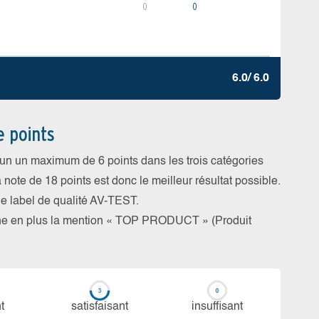
0
0
6.0/ 6.0
e points
cun un maximum de 6 points dans les trois catégories
a note de 18 points est donc le meilleur résultat possible.
 le label de qualité AV-TEST.
rne en plus la mention « TOP PRODUCT » (Produit
t
sa­tis­fai­sant
in­suf­fi­sant