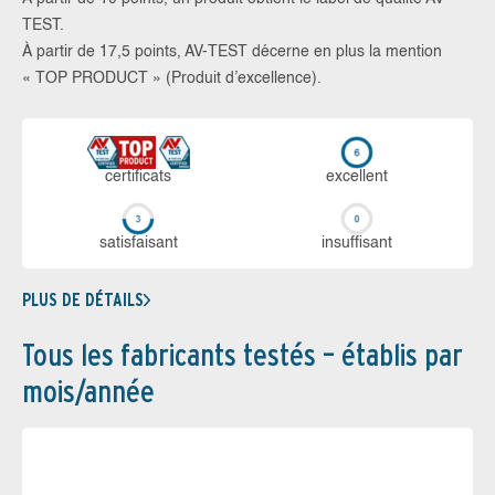
TEST.
À partir de 17,5 points, AV-TEST décerne en plus la mention
« TOP PRODUCT » (Produit d’excellence).
certi­ficats
ex­cellent
sa­tis­fai­sant
in­suf­fi­sant
PLUS DE DÉTAILS
Tous les fabricants testés – établis par
mois/année