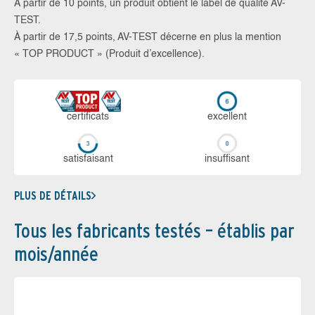
À partir de 10 points, un produit obtient le label de qualité AV-
TEST.
À partir de 17,5 points, AV-TEST décerne en plus la mention
« TOP PRODUCT » (Produit d’excellence).
certi­ficats
ex­cellent
sa­tis­fai­sant
in­suf­fi­sant
PLUS DE DÉTAILS
Tous les fabricants testés – établis par
mois/année