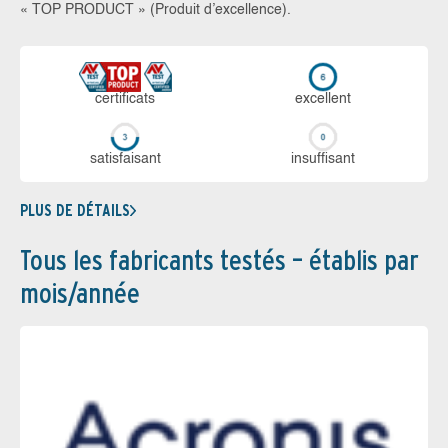
« TOP PRODUCT » (Produit d’excellence).
certi­ficats
ex­cellent
sa­tis­fai­sant
in­suf­fi­sant
PLUS DE DÉTAILS
Tous les fabricants testés – établis par
mois/année