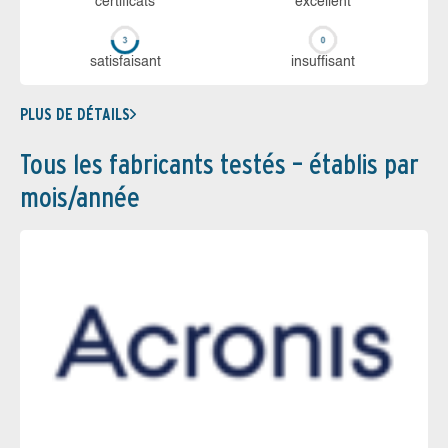
certi­ficats
ex­cellent
sa­tis­fai­sant
in­suf­fi­sant
PLUS DE DÉTAILS
Tous les fabricants testés – établis par
mois/année