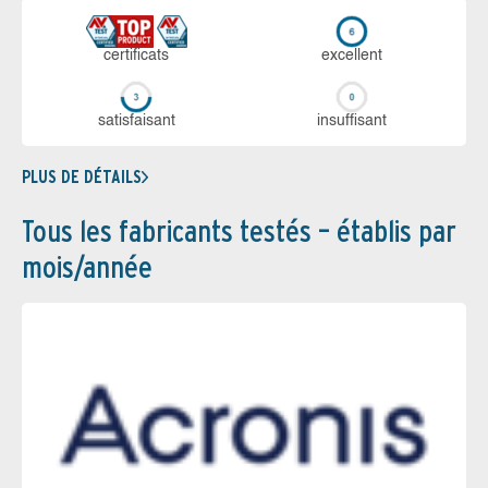
certi­ficats
ex­cellent
sa­tis­fai­sant
in­suf­fi­sant
PLUS DE DÉTAILS
Tous les fabricants testés – établis par
mois/année