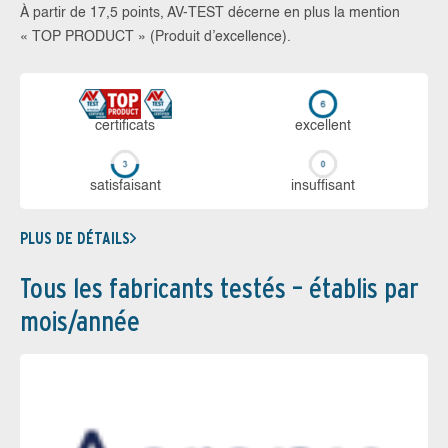
À partir de 17,5 points, AV-TEST décerne en plus la mention
« TOP PRODUCT » (Produit d’excellence).
certi­ficats
ex­cellent
sa­tis­fai­sant
in­suf­fi­sant
PLUS DE DÉTAILS
Tous les fabricants testés – établis par
mois/année