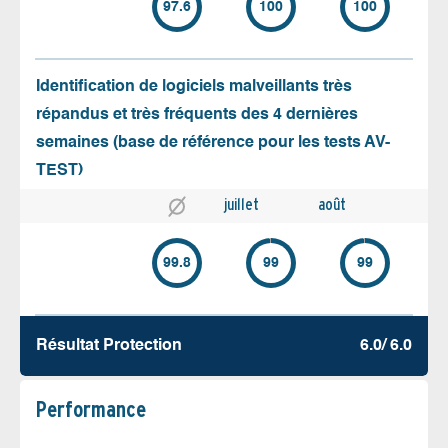
97.6
100
100
Identification de logiciels malveillants très
répandus et très fréquents des 4 dernières
semaines (base de référence pour les tests AV-
TEST)
juillet
août
99.8
99
99
Résultat Protection
6.0/ 6.0
Performance