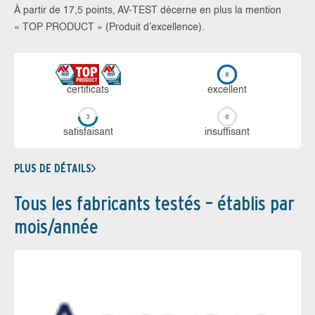
À partir de 17,5 points, AV-TEST décerne en plus la mention
« TOP PRODUCT » (Produit d’excellence).
certi­ficats
ex­cellent
sa­tis­fai­sant
in­suf­fi­sant
PLUS DE DÉTAILS
Tous les fabricants testés – établis par
mois/année