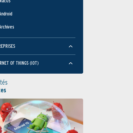
MacOS
Android
Archives
REPRISES
RNET OF THINGS (IOT)
ités
tes