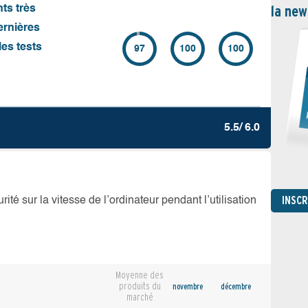
la new
nts très
ernières
es tests
97
100
100
5.5/ 6.0
INSC
té sur la vitesse de l’ordinateur pendant l’utilisation
Moyenne des
produits du
novembre
décembre
marché