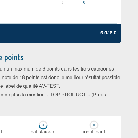
0
0
6.0/ 6.0
e points
cun un maximum de 6 points dans les trois catégories
a note de 18 points est donc le meilleur résultat possible.
 le label de qualité AV-TEST.
rne en plus la mention « TOP PRODUCT » (Produit
t
sa­tis­fai­sant
in­suf­fi­sant