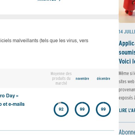
14 JUILL
iciels malveillants (tels que les virus, vers
Applic
soumis
Voici l
Même si l
Moyenne des
produits du
novembre
décembre
sites web
marché
provenant
ero Day »
exposés à 
 et e-mails
92
99
99
LIRE L'
Abonne