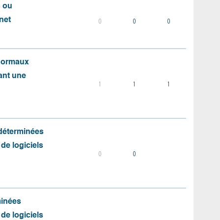
s ou
net
0
0
0
 normaux
ant une
1
1
1
 déterminées
 de logiciels
0
0
minées
 de logiciels