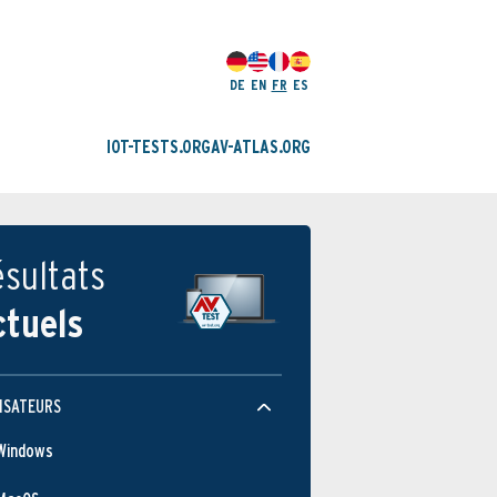
DE
EN
FR
ES
IOT-TESTS.ORG
AV-ATLAS.ORG
sultats
ctuels
ISATEURS
Windows