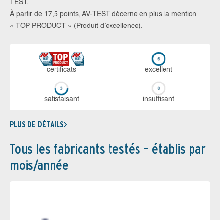
TEST.
À partir de 17,5 points, AV-TEST décerne en plus la mention
« TOP PRODUCT » (Produit d’excellence).
certi­ficats
ex­cellent
sa­tis­fai­sant
in­suf­fi­sant
PLUS DE DÉTAILS
Tous les fabricants testés – établis par
mois/année