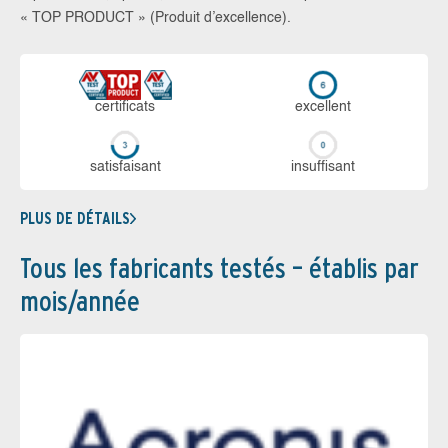
« TOP PRODUCT » (Produit d’excellence).
certi­ficats
ex­cellent
sa­tis­fai­sant
in­suf­fi­sant
PLUS DE DÉTAILS
Tous les fabricants testés – établis par
mois/année