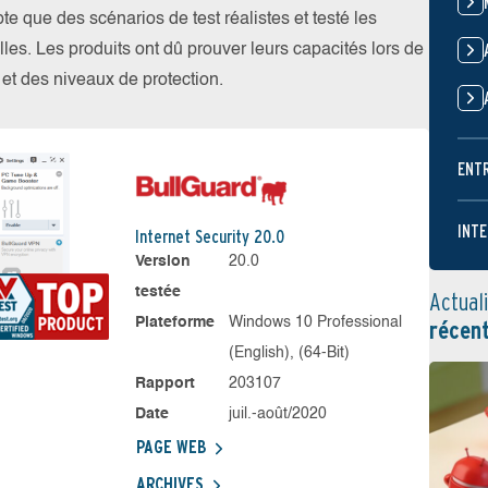
 que des scénarios de test réalistes et testé les
les. Les produits ont dû prouver leurs capacités lors de
s et des niveaux de protection.
ENT
INTE
Internet Security 20.0
Version
20.0
testée
Actual
Plateforme
Windows 10 Professional
récen
(English), (64-Bit)
Rapport
203107
Date
juil.-août/2020
PAGE WEB
ARCHIVES