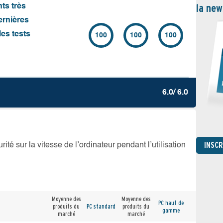
la new
nts très
ernières
es tests
100
100
100
6.0/ 6.0
INSC
té sur la vitesse de l’ordinateur pendant l’utilisation
Moyenne des
Moyenne des
PC haut de
produits du
PC standard
produits du
gamme
marché
marché