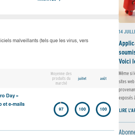
14 JUILL
iciels malveillants (tels que les virus, vers
Applic
soumis
Voici l
Même si l
Moyenne des
produits du
juillet
août
sites web
marché
provenant
ero Day »
exposés à 
 et e-mails
97
100
100
LIRE L'
Abonne