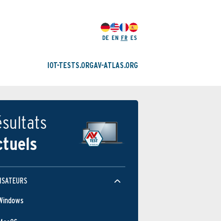
DE
EN
FR
ES
IOT-TESTS.ORG
AV-ATLAS.ORG
sultats
ctuels
ISATEURS
Windows