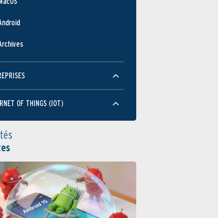
MacOS
Android
Archives
REPRISES
RNET OF THINGS (IOT)
ités
tes