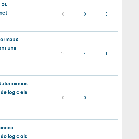
s ou
net
0
0
0
 normaux
ant une
15
3
1
 déterminées
 de logiciels
0
0
minées
 de logiciels