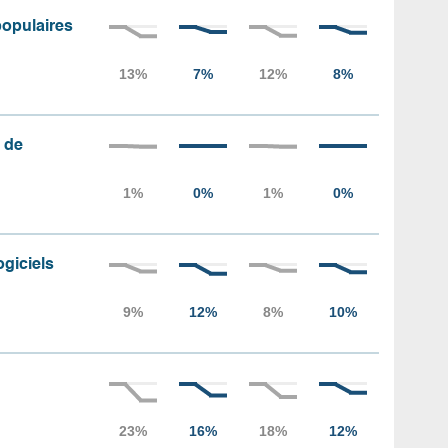
populaires
 de
ogiciels