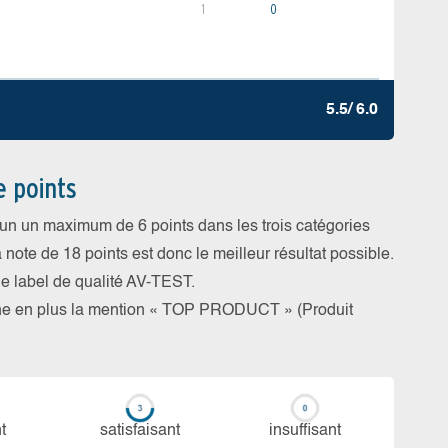
1
0
5.5/ 6.0
e points
cun un maximum de 6 points dans les trois catégories
a note de 18 points est donc le meilleur résultat possible.
 le label de qualité AV-TEST.
rne en plus la mention « TOP PRODUCT » (Produit
t
sa­tis­fai­sant
in­suf­fi­sant