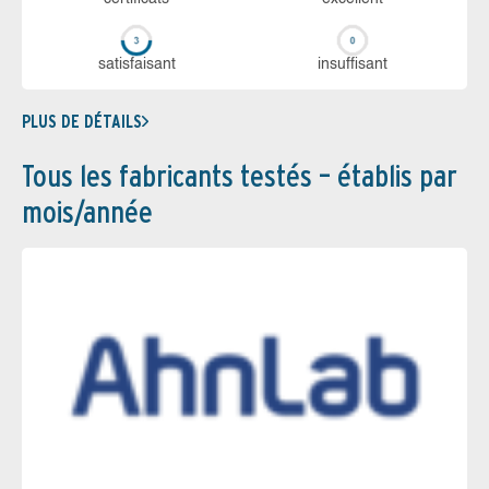
sa­tis­fai­sant
in­suf­fi­sant
PLUS DE DÉTAILS
Tous les fabricants testés – établis par
mois/année