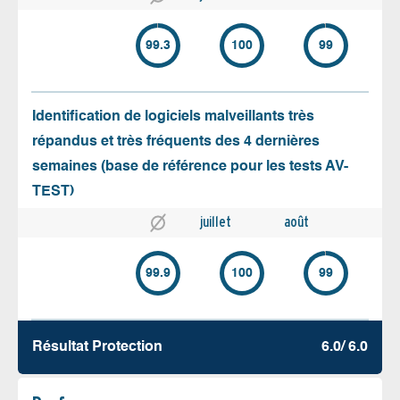
99.3
100
99
Identification de logiciels malveillants très
répandus et très fréquents des 4 dernières
semaines (base de référence pour les tests AV-
TEST)
juillet
août
99.9
100
99
Résultat Protection
6.0/ 6.0