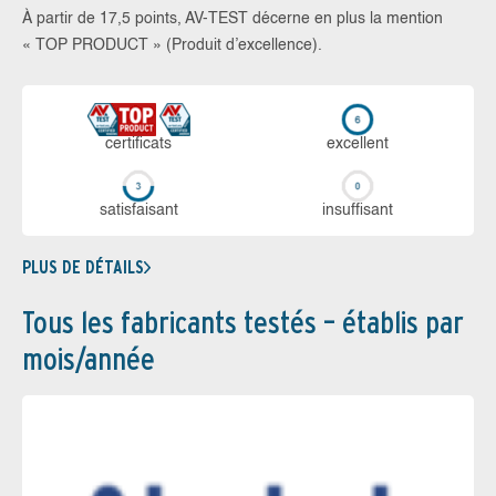
À partir de 17,5 points, AV-TEST décerne en plus la mention
« TOP PRODUCT » (Produit d’excellence).
certi­ficats
ex­cellent
sa­tis­fai­sant
in­suf­fi­sant
PLUS DE DÉTAILS
Tous les fabricants testés – établis par
mois/année