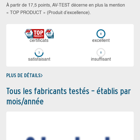
À partir de 17,5 points, AV-TEST décerne en plus la mention
« TOP PRODUCT » (Produit d’excellence).
certi­ficats
ex­cellent
sa­tis­fai­sant
in­suf­fi­sant
PLUS DE DÉTAILS
Tous les fabricants testés – établis par
mois/année