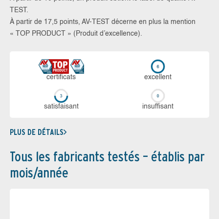
TEST.
À partir de 17,5 points, AV-TEST décerne en plus la mention
« TOP PRODUCT » (Produit d’excellence).
certi­ficats
ex­cellent
sa­tis­fai­sant
in­suf­fi­sant
PLUS DE DÉTAILS
Tous les fabricants testés – établis par
mois/année