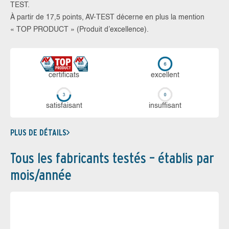
TEST.
À partir de 17,5 points, AV-TEST décerne en plus la mention
« TOP PRODUCT » (Produit d’excellence).
certi­ficats
ex­cellent
sa­tis­fai­sant
in­suf­fi­sant
PLUS DE DÉTAILS
Tous les fabricants testés – établis par
mois/année