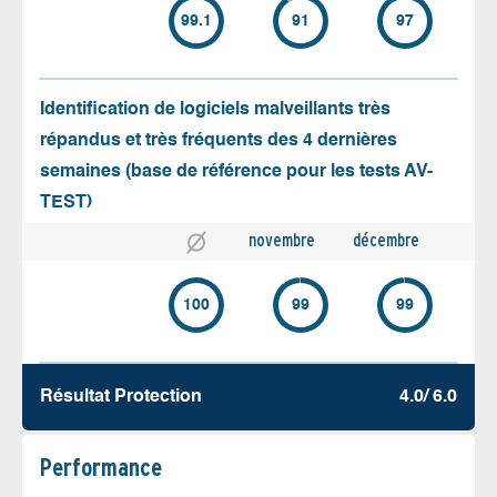
99.1
91
97
Identification de logiciels malveillants très
répandus et très fréquents des 4 dernières
semaines (base de référence pour les tests AV-
TEST)
novembre
décembre
100
99
99
Résultat Protection
4.0/ 6.0
Performance