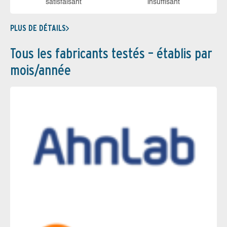
sa­tis­fai­sant
in­suf­fi­sant
PLUS DE DÉTAILS
Tous les fabricants testés – établis par
mois/année