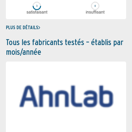
sa­tis­fai­sant
in­suf­fi­sant
PLUS DE DÉTAILS
Tous les fabricants testés – établis par
mois/année