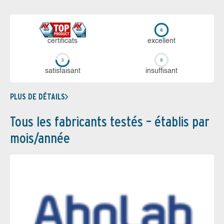
certi­ficats
ex­cellent
sa­tis­fai­sant
in­suf­fi­sant
PLUS DE DÉTAILS
Tous les fabricants testés – établis par
mois/année