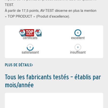
TEST.
À partir de 17,5 points, AV-TEST décerne en plus la mention
« TOP PRODUCT » (Produit d’excellence).
certi­ficats
ex­cellent
sa­tis­fai­sant
in­suf­fi­sant
PLUS DE DÉTAILS
Tous les fabricants testés – établis par
mois/année