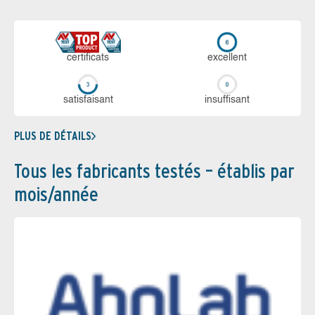
certi­ficats
ex­cellent
sa­tis­fai­sant
in­suf­fi­sant
PLUS DE DÉTAILS
Tous les fabricants testés – établis par
mois/année