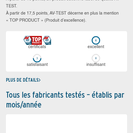
TEST.
À partir de 17,5 points, AV-TEST décerne en plus la mention
« TOP PRODUCT » (Produit d’excellence).
certi­ficats
ex­cellent
sa­tis­fai­sant
in­suf­fi­sant
PLUS DE DÉTAILS
Tous les fabricants testés – établis par
mois/année