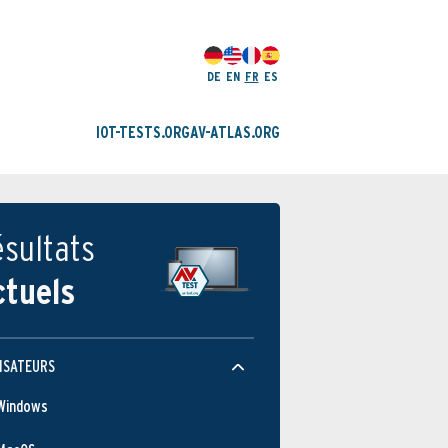
DE
EN
FR
ES
IOT-TESTS.ORG
AV-ATLAS.ORG
sultats
ctuels
ISATEURS
Windows