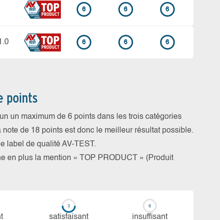
6
6
6
1.0
6
6
6
e points
cun un maximum de 6 points dans les trois catégories
a note de 18 points est donc le meilleur résultat possible.
 le label de qualité AV-TEST.
rne en plus la mention « TOP PRODUCT » (Produit
t
sa­tis­fai­sant
in­suf­fi­sant