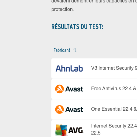
devaient démontrer leurs capacités en u
protection.
RÉSULTATS DU TEST:
Fabricant
V3 Internet Security 
Free Antivirus 22.4 &
One Essential 22.4 &
Internet Security 22.
22.5