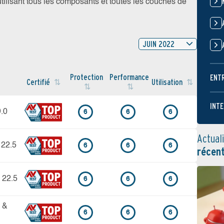
tilisant tous les composants et toutes les couches de
JUIN 2022
Protection
Performance
ENT
Certifié
Utilisation
INTE
9.0
6
6
6
Actual
 22.5
6
6
6
récen
 22.5
6
6
6
4 &
6
6
6