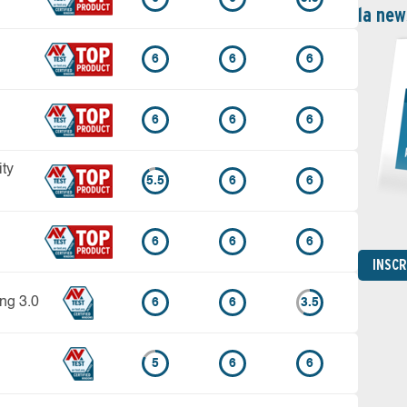
la new
6
6
6
6
6
6
ity
5.5
6
6
6
6
6
INSC
ing 3.0
6
6
3.5
5
6
6