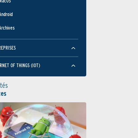
MacOS
Android
Archives
REPRISES
RNET OF THINGS (IOT)
ités
tes