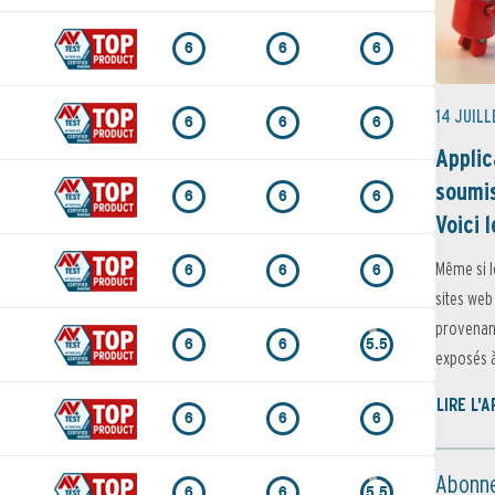
6
6
6
14 JUILL
6
6
6
Applic
soumis
6
6
6
Voici l
Même si l
6
6
6
sites web
provenant
6
6
5.5
exposés à 
LIRE L'
6
6
6
Abonne
6
6
5.5