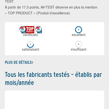
TEST.
À partir de 17,5 points, AV-TEST décerne en plus la mention
« TOP PRODUCT » (Produit d’excellence).
certi­ficats
ex­cellent
sa­tis­fai­sant
in­suf­fi­sant
PLUS DE DÉTAILS
Tous les fabricants testés – établis par
mois/année