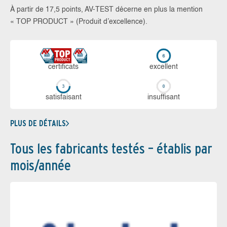
À partir de 17,5 points, AV-TEST décerne en plus la mention
« TOP PRODUCT » (Produit d’excellence).
certi­ficats
ex­cellent
sa­tis­fai­sant
in­suf­fi­sant
PLUS DE DÉTAILS
Tous les fabricants testés – établis par
mois/année