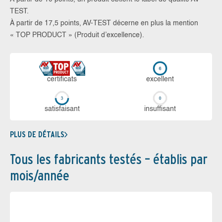
TEST.
À partir de 17,5 points, AV-TEST décerne en plus la mention
« TOP PRODUCT » (Produit d’excellence).
certi­ficats
ex­cellent
sa­tis­fai­sant
in­suf­fi­sant
PLUS DE DÉTAILS
Tous les fabricants testés – établis par
mois/année