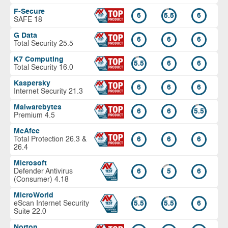
F-Secure
6
5.5
6
SAFE 18
G Data
6
6
6
Total Security 25.5
K7 Computing
5.5
6
6
Total Security 16.0
Kaspersky
6
6
6
Internet Security 21.3
Malwarebytes
6
6
5.5
Premium 4.5
McAfee
Total Protection 26.3 &
6
6
6
26.4
Microsoft
Defender Antivirus
6
5
6
(Consumer) 4.18
MicroWorld
eScan Internet Security
5.5
5.5
6
Suite 22.0
Norton