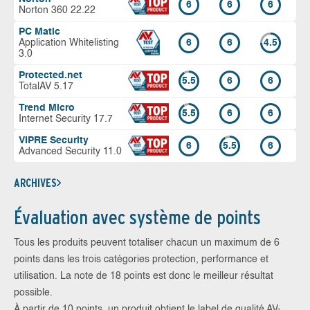
6
6
6
Norton 360 22.22
PC Matic
Application Whitelisting
6
6
4.5
3.0
Protected.net
5.5
6
6
TotalAV 5.17
Trend Micro
5.5
6
6
Internet Security 17.7
VIPRE Security
6
5.5
6
Advanced Security 11.0
ARCHIVES
Évaluation avec système de points
Tous les produits peuvent totaliser chacun un maximum de 6
points dans les trois catégories protection, performance et
utilisation. La note de 18 points est donc le meilleur résultat
possible.
À partir de 10 points, un produit obtient le label de qualité AV-