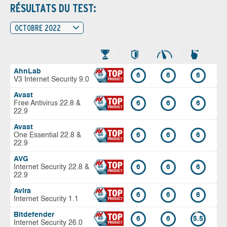
RÉSULTATS DU TEST:
OCTOBRE 2022
AhnLab
6
6
6
V3 Internet Security 9.0
Avast
Free Antivirus 22.8 &
6
6
6
22.9
Avast
One Essential 22.8 &
6
6
6
22.9
AVG
Internet Security 22.8 &
6
6
6
22.9
Avira
6
6
6
Internet Security 1.1
Bitdefender
6
6
5.5
Internet Security 26.0