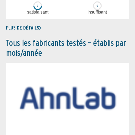
sa­tis­fai­sant
in­suf­fi­sant
PLUS DE DÉTAILS
Tous les fabricants testés – établis par
mois/année