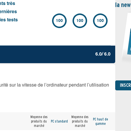
la new
nts très
ernières
es tests
100
100
100
6.0/ 6.0
INSC
té sur la vitesse de l’ordinateur pendant l’utilisation
Moyenne des
Moyenne des
PC haut de
produits du
PC standard
produits du
gamme
marché
marché