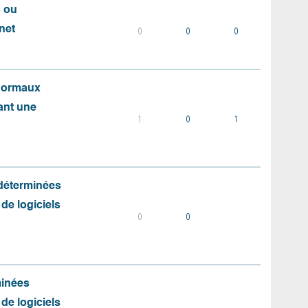
s ou
net
0
0
0
 normaux
ant une
1
0
1
 déterminées
 de logiciels
0
0
minées
 de logiciels