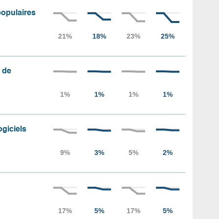
populaires
 de
ogiciels