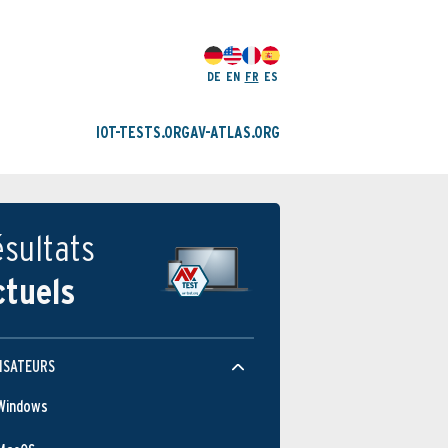
DE
EN
FR
ES
IOT-TESTS.ORG
AV-ATLAS.ORG
sultats
ctuels
ISATEURS
Windows