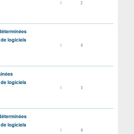
0
2
 déterminées
 de logiciels
0
0
minées
 de logiciels
0
3
 déterminées
 de logiciels
0
0