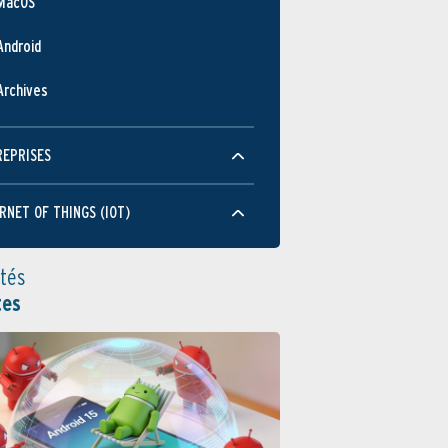
MacOS
Android
Archives
REPRISES
RNET OF THINGS (IOT)
ités
tes