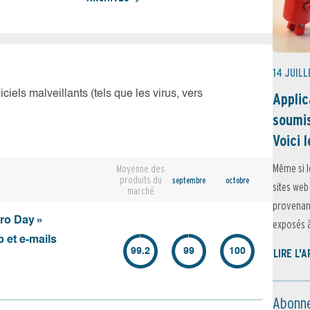
14 JUILL
iciels malveillants (tels que les virus, vers
Applic
soumis
Voici l
Même si l
Moyenne des
produits du
septembre
octobre
sites web
marché
provenant
ero Day »
exposés à 
 et e-mails
99.2
99
100
LIRE L'
Abonne