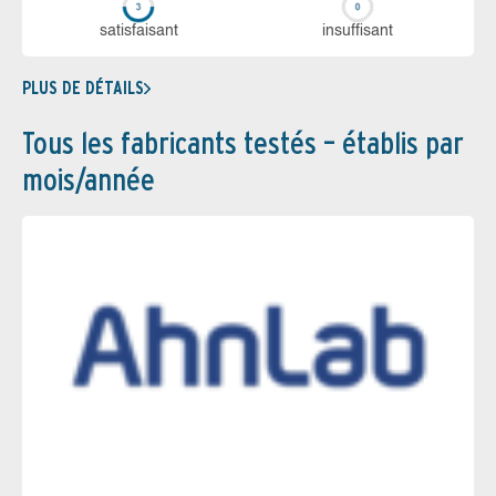
sa­tis­fai­sant
in­suf­fi­sant
PLUS DE DÉTAILS
Tous les fabricants testés – établis par
mois/année