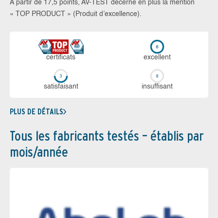
À partir de 17,5 points, AV-TEST décerne en plus la mention
« TOP PRODUCT » (Produit d’excellence).
certi­ficats
ex­cellent
sa­tis­fai­sant
in­suf­fi­sant
PLUS DE DÉTAILS
Tous les fabricants testés – établis par
mois/année