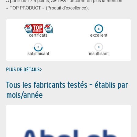
À partir de 17,5 points, AV-TEST décerne en plus la mention
« TOP PRODUCT » (Produit d’excellence).
certi­ficats
ex­cellent
sa­tis­fai­sant
in­suf­fi­sant
PLUS DE DÉTAILS
Tous les fabricants testés – établis par
mois/année