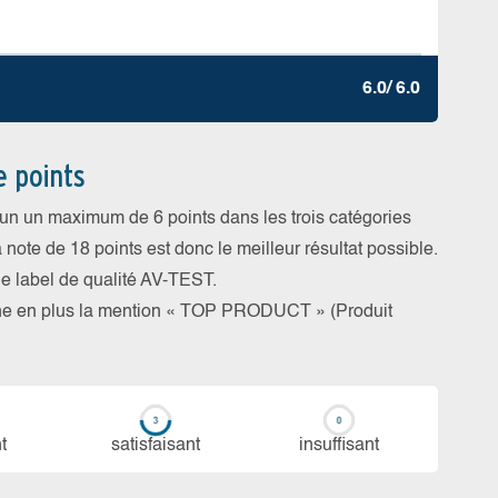
6.0/ 6.0
e points
cun un maximum de 6 points dans les trois catégories
a note de 18 points est donc le meilleur résultat possible.
 le label de qualité AV-TEST.
rne en plus la mention « TOP PRODUCT » (Produit
t
sa­tis­fai­sant
in­suf­fi­sant