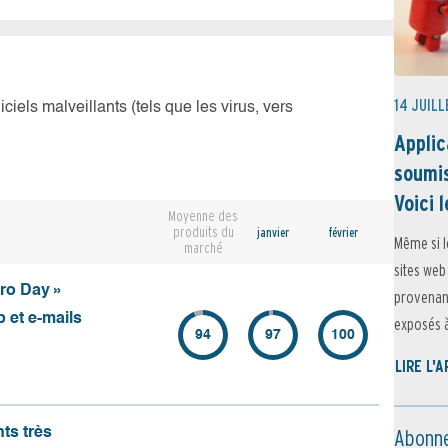
14 JUILL
iciels malveillants (tels que les virus, vers
Applic
soumis
Voici l
Moyenne des
produits du
janvier
février
Même si l
marché
sites web
ero Day »
provenant
 et e-mails
exposés à 
94
97
100
LIRE L'
Abonne
nts très