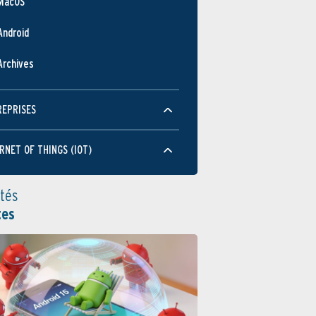
MacOS
Android
Archives
REPRISES
RNET OF THINGS (IOT)
ités
tes