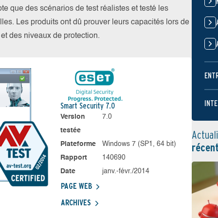
 que des scénarios de test réalistes et testé les
les. Les produits ont dû prouver leurs capacités lors de
s et des niveaux de protection.
ENT
INTE
Smart Security 7.0
Version
7.0
testée
Actual
Plateforme
Windows 7 (SP1, 64 bit)
récen
Rapport
140690
Date
janv.-févr./2014
PAGE WEB
ARCHIVES