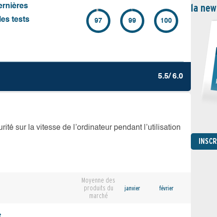
la new
ernières
es tests
97
99
100
5.5/ 6.0
té sur la vitesse de l’ordinateur pendant l’utilisation
INSC
Moyenne des
produits du
janvier
février
marché
,