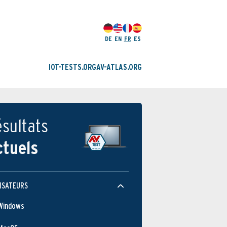
DE
EN
FR
ES
IOT-TESTS.ORG
AV-ATLAS.ORG
sultats
ctuels
ISATEURS
Windows