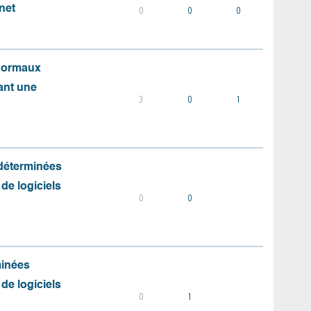
net
0
0
0
 normaux
ant une
3
0
1
 déterminées
 de logiciels
0
0
minées
 de logiciels
0
1