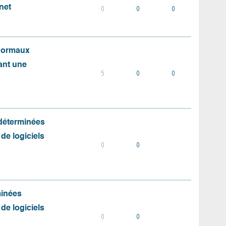
net
0
0
0
 normaux
ant une
5
0
0
 déterminées
 de logiciels
0
0
minées
 de logiciels
0
0