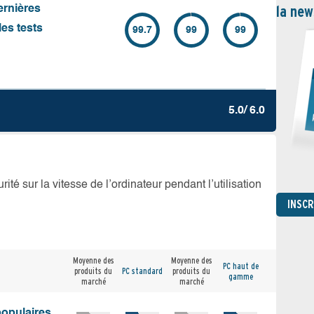
la new
ernières
es tests
99.7
99
99
5.0/ 6.0
té sur la vitesse de l’ordinateur pendant l’utilisation
INSC
Moyenne des
Moyenne des
PC haut de
produits du
PC standard
produits du
gamme
marché
marché
populaires