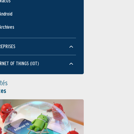
MacOS
Android
Archives
REPRISES
RNET OF THINGS (IOT)
ités
tes