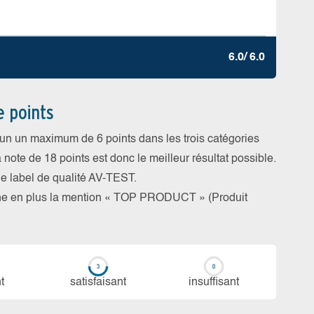
6.0/ 6.0
e points
cun un maximum de 6 points dans les trois catégories
a note de 18 points est donc le meilleur résultat possible.
 le label de qualité AV-TEST.
rne en plus la mention « TOP PRODUCT » (Produit
t
sa­tis­fai­sant
in­suf­fi­sant