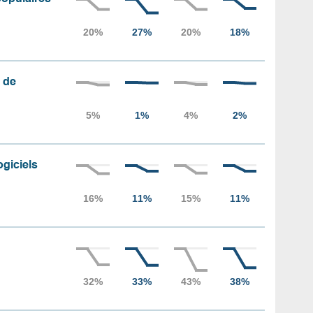
 de
ogiciels