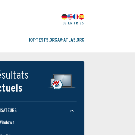
DE
EN
FR
ES
IOT-TESTS.ORG
AV-ATLAS.ORG
sultats
ctuels
ISATEURS
Windows