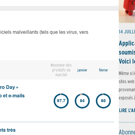
14 JUILL
iciels malveillants (tels que les virus, vers
Applic
soumis
Voici l
Moyenne des
produits du
janvier
février
Même si l
marché
sites web
ero Day »
provenant
 et e-mails
exposés à 
97.7
94
98
LIRE L'
Abonne
nts très