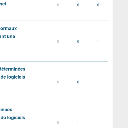
net
0
0
0
 normaux
ant une
8
0
1
 déterminées
 de logiciels
0
0
minées
 de logiciels
0
1