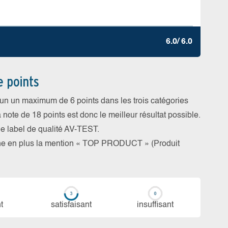
6.0/ 6.0
e points
cun un maximum de 6 points dans les trois catégories
a note de 18 points est donc le meilleur résultat possible.
 le label de qualité AV-TEST.
rne en plus la mention « TOP PRODUCT » (Produit
t
sa­tis­fai­sant
in­suf­fi­sant