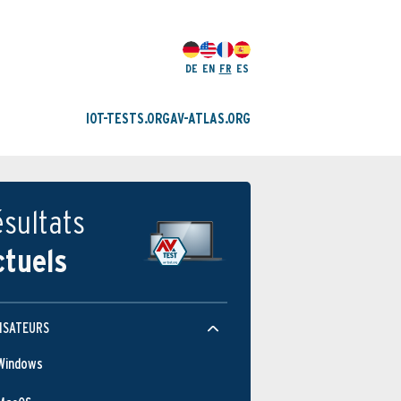
DE
EN
FR
ES
IOT-TESTS.ORG
AV-ATLAS.ORG
sultats
ctuels
ISATEURS
Windows