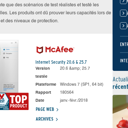
 que des scénarios de test réalistes et testé les
les. Les produits ont dû prouver leurs capacités lors de
s et des niveaux de protection.
ENT
INTE
Internet Security 20.6 & 25.7
Version
20.6 &amp; 25.7
testée
Actual
Plateforme
Windows 7 (SP1, 64 bit)
récen
Rapport
180564
Date
janv.-févr./2018
PAGE WEB
ARCHIVES