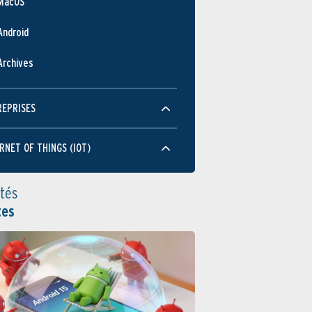
MacOS
Android
Archives
REPRISES
RNET OF THINGS (IOT)
ités
tes