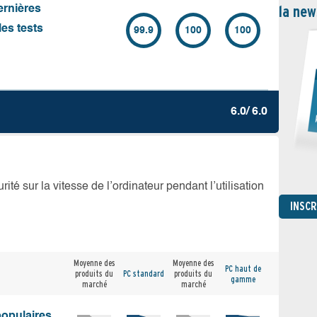
la new
ernières
es tests
99.9
100
100
6.0/ 6.0
té sur la vitesse de l’ordinateur pendant l’utilisation
INSC
Moyenne des
Moyenne des
PC haut de
produits du
PC standard
produits du
gamme
marché
marché
populaires