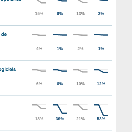
 de
ogiciels