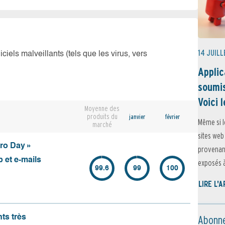
14 JUILL
iciels malveillants (tels que les virus, vers
Applic
soumis
Voici l
Moyenne des
produits du
janvier
février
Même si l
marché
sites web
ero Day »
provenant
 et e-mails
exposés à 
99.6
99
100
LIRE L'
Abonne
nts très