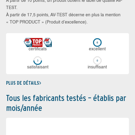
À partir de 10 points, un produit obtient le label de qualité AV-
TEST.
À partir de 17,5 points, AV-TEST décerne en plus la mention
« TOP PRODUCT » (Produit d’excellence).
certi­ficats
ex­cellent
sa­tis­fai­sant
in­suf­fi­sant
PLUS DE DÉTAILS
Tous les fabricants testés – établis par
mois/année