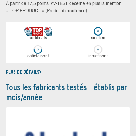
À partir de 17,5 points, AV-TEST décerne en plus la mention
« TOP PRODUCT » (Produit d’excellence).
certi­ficats
ex­cellent
sa­tis­fai­sant
in­suf­fi­sant
PLUS DE DÉTAILS
Tous les fabricants testés – établis par
mois/année