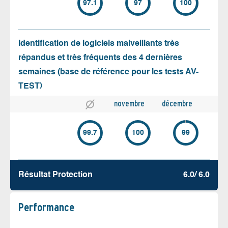
97.1
97
100
Identification de logiciels malveillants très
répandus et très fréquents des 4 dernières
semaines (base de référence pour les tests AV-
TEST)
novembre
décembre
99.7
100
99
Résultat Protection
6.0/ 6.0
Performance