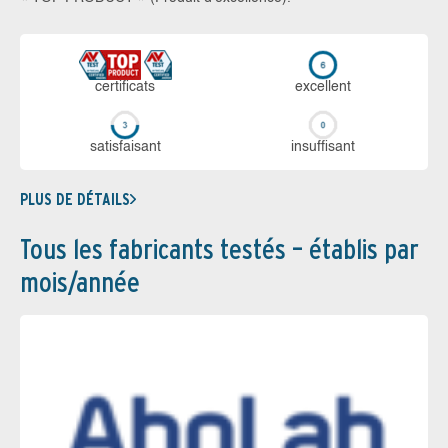
certi­ficats
ex­cellent
sa­tis­fai­sant
in­suf­fi­sant
PLUS DE DÉTAILS
Tous les fabricants testés – établis par
mois/année