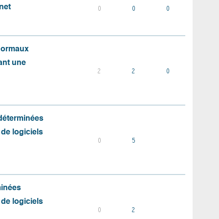
net
0
0
0
 normaux
ant une
2
2
0
 déterminées
 de logiciels
0
5
minées
 de logiciels
0
2