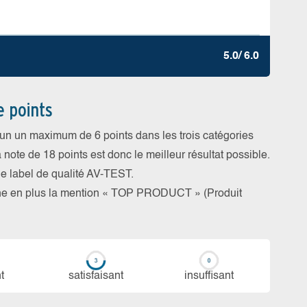
5.0/ 6.0
e points
cun un maximum de 6 points dans les trois catégories
a note de 18 points est donc le meilleur résultat possible.
 le label de qualité AV-TEST.
rne en plus la mention « TOP PRODUCT » (Produit
t
sa­tis­fai­sant
in­suf­fi­sant