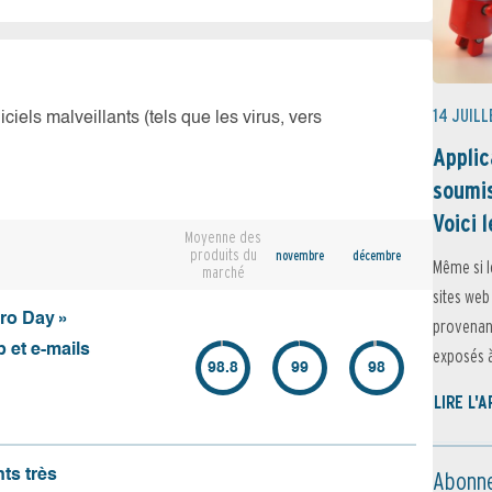
14 JUILL
iciels malveillants (tels que les virus, vers
Applic
soumis
Voici l
Moyenne des
produits du
novembre
décembre
Même si l
marché
sites web
ero Day »
provenant
 et e-mails
exposés à 
98.8
99
98
LIRE L'
Abonne
nts très