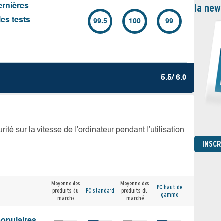
la new
ernières
es tests
99.5
100
99
5.5/ 6.0
té sur la vitesse de l’ordinateur pendant l’utilisation
INSC
Moyenne des
Moyenne des
PC haut de
produits du
PC standard
produits du
gamme
marché
marché
populaires