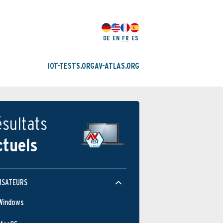
DE
EN
FR
ES
IOT-TESTS.ORG
AV-ATLAS.ORG
sultats
ctuels
ISATEURS
Windows