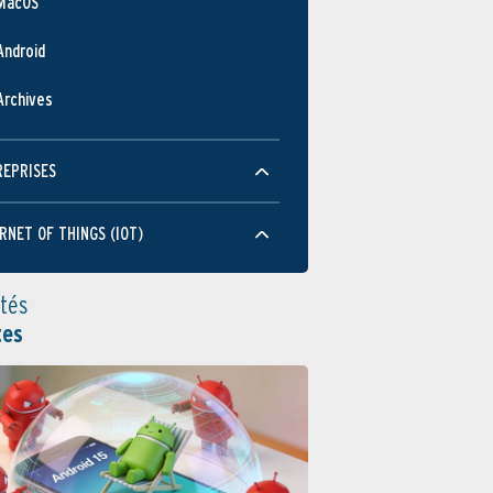
MacOS
Android
Archives
REPRISES
RNET OF THINGS (IOT)
ités
tes