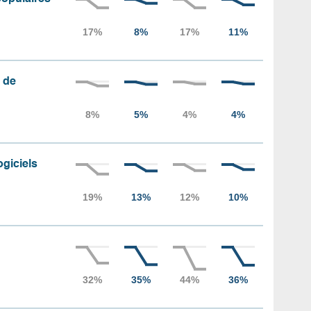
 de
ogiciels